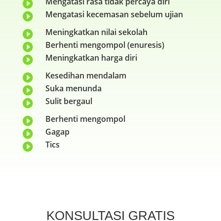
Mengatasi rasa tidak percaya diri

Mengatasi kecemasan sebelum ujian

Meningkatkan nilai sekolah

Berhenti mengompol (enuresis)

Meningkatkan harga diri

Kesedihan mendalam

Suka menunda

Sulit bergaul

Berhenti mengompol

Gagap

Tics

KONSULTASI GRATIS